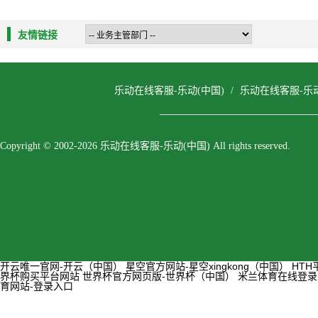
友情链接
乐动在线客服-乐动(中国)
/
乐动在线客服-乐
Copyright © 2002-2026 乐动在线客服-乐动(中国) All rights reserved.
开云唯一官网-开云（中国）
星空官方网站-星空xingkong（中国）
HTH
界杯购买平台网站
世界杯官方网页版-世界杯（中国）
米兰体育在线登录
育网站-登录入口