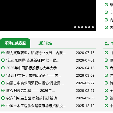
交
内
乐动在线客服
通知公告
聚力双碳转型，赋能行业发展｜内蒙…
2026-07-13
“红心永向党·奋进新征程”七一党…
2026-07-01
2026年中国招标投标协会年会参…
2026-04-15
“柔肩担重任，巾帼话心声”——内…
2026-03-09
内蒙古中实公司荣获中招协“行业贡…
2026-02-27
收心归位启新程 —— 2026年…
2026-02-27
锐意创新展宏图 勇毅前行建新功
2026-02-06
中国土木工程学会建筑市场与招标投…
2025-12-12