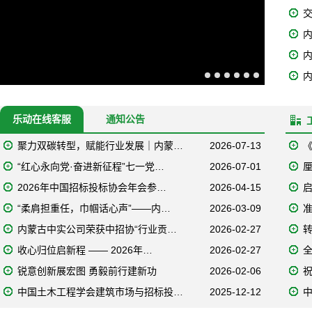
交
内
内
乐动在线客服
通知公告
聚力双碳转型，赋能行业发展｜内蒙…
2026-07-13
“红心永向党·奋进新征程”七一党…
2026-07-01
2026年中国招标投标协会年会参…
2026-04-15
“柔肩担重任，巾帼话心声”——内…
2026-03-09
内蒙古中实公司荣获中招协“行业贡…
2026-02-27
收心归位启新程 —— 2026年…
2026-02-27
锐意创新展宏图 勇毅前行建新功
2026-02-06
中国土木工程学会建筑市场与招标投…
2025-12-12