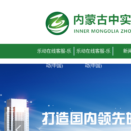
乐动在线客服
乐动在线客服-乐
乐动在线客服-乐
新
动(中国)
动(中国)