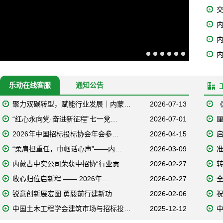
交
内
内
乐动在线客服
通知公告
聚力双碳转型，赋能行业发展｜内蒙…
2026-07-13
“红心永向党·奋进新征程”七一党…
2026-07-01
2026年中国招标投标协会年会参…
2026-04-15
“柔肩担重任，巾帼话心声”——内…
2026-03-09
内蒙古中实公司荣获中招协“行业贡…
2026-02-27
收心归位启新程 —— 2026年…
2026-02-27
锐意创新展宏图 勇毅前行建新功
2026-02-06
中国土木工程学会建筑市场与招标投…
2025-12-12